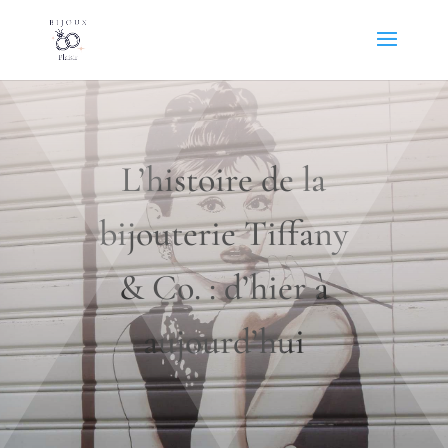
L’histoire de la
bijouterie Tiffany
& Co. : d’hier à
aujourd’hui