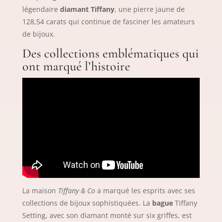
légendaire
diamant Tiffany
, une pierre jaune de
128,54 carats qui continue de fasciner les amateurs
de bijoux.
Des collections emblématiques qui
ont marqué l’histoire
La maison
Tiffany & Co
a marqué les esprits avec ses
collections de bijoux sophistiquées. La
bague
Tiffany
Setting, avec son diamant monté sur six griffes, est