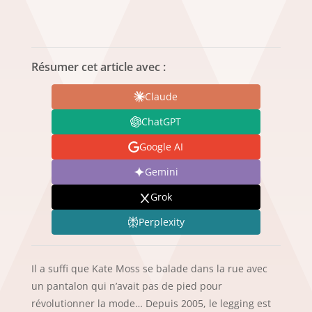
Résumer cet article avec :
Claude
ChatGPT
Google AI
Gemini
Grok
Perplexity
Il a suffi que Kate Moss se balade dans la rue avec
un pantalon qui n’avait pas de pied pour
révolutionner la mode… Depuis 2005, le legging est