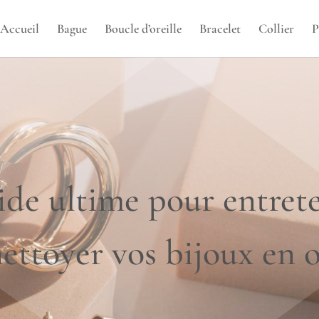
Accueil
Bague
Boucle d’oreille
Bracelet
Collier
P
ide ultime pour entrete
ettoyer vos bijoux en 