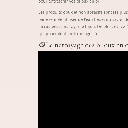
pour entretenir vos bijoux en or.
Les produits doux et non abrasifs sont les pl
par exemple utiliser de l’eau tiède, du savon d
incrustées sans rayer le bijou. De plus, évitez 
qui pourraient endommager l’or.
🪙​Le nettoyage des bijoux en o