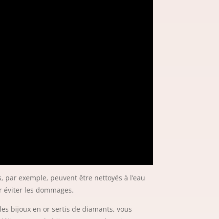
ts, par exemple, peuvent être nettoyés à l’eau
ur éviter les dommages.
les bijoux en or sertis de diamants, vous