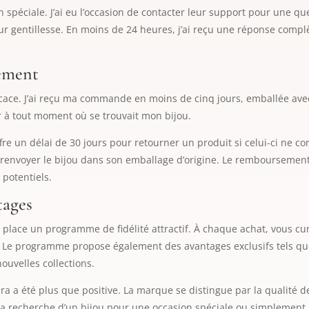
spéciale. J’ai eu l’occasion de contacter leur support pour une quest
eur gentillesse. En moins de 24 heures, j’ai reçu une réponse comp
sement
ficace. J’ai reçu ma commande en moins de cinq jours, emballée avec
ir à tout moment où se trouvait mon bijou.
 un délai de 30 jours pour retourner un produit si celui-ci ne conv
e renvoyer le bijou dans son emballage d’origine. Le remboursement
 potentiels.
tages
en place un programme de fidélité attractif. À chaque achat, vous 
. Le programme propose également des avantages exclusifs tels qu
ouvelles collections.
a a été plus que positive. La marque se distingue par la qualité d
la recherche d’un bijou pour une occasion spéciale ou simplement p