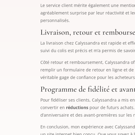
Le service client mérite également une mention 
agréablement surprise par leur réactivité et l
personnalisés.
Livraison, retour et rembour
La livraison chez Calyssandra est rapide et ef
suivi du colis est précis et m’a permis de savo
Côté retour et remboursement, Calyssandra offre
remplir un formulaire de retour en ligne et d
véritable gage de confiance pour les acheteurs
Programme de fidélité et avan
Pour fidéliser ses clients, Calyssandra a mis 
convertir en
réductions
pour de futurs achats
d’anniversaire et des avant-premières sur les n
En conclusion, mon expérience avec Calyssandr
un site internet bien conçu. Que vous soyez à 