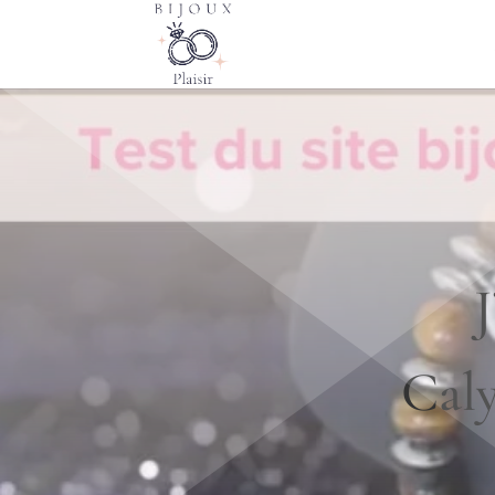
J
Caly