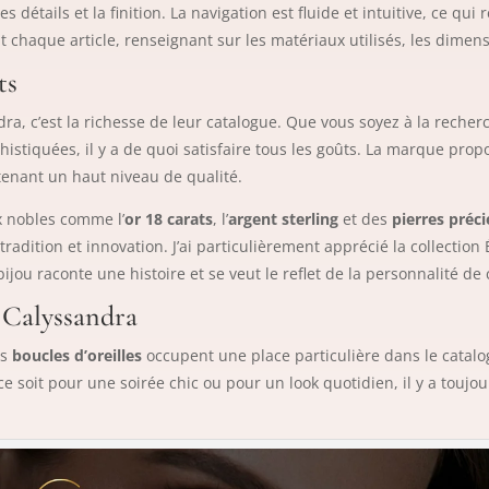
s détails et la finition. La navigation est fluide et intuitive, ce qui
 chaque article, renseignant sur les matériaux utilisés, les dimens
ts
a, c’est la richesse de leur catalogue. Que vous soyez à la recherc
istiquées, il y a de quoi satisfaire tous les goûts. La marque propo
tenant un haut niveau de qualité.
x nobles comme l’
or 18 carats
, l’
argent sterling
et des
pierres préc
nt tradition et innovation. J’ai particulièrement apprécié la collecti
jou raconte une histoire et se veut le reflet de la personnalité de c
s Calyssandra
es
boucles d’oreilles
occupent une place particulière dans le catalo
soit pour une soirée chic ou pour un look quotidien, il y a toujour