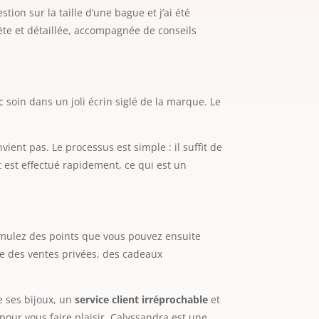
ion sur la taille d’une bague et j’ai été
lète et détaillée, accompagnée de conseils
 soin dans un joli écrin siglé de la marque. Le
ient pas. Le processus est simple : il suffit de
 est effectué rapidement, ce qui est un
cumulez des points que vous pouvez ensuite
e des ventes privées, des cadeaux
e ses bijoux, un
service client irréprochable
et
our vous faire plaisir, Calyssandra est une