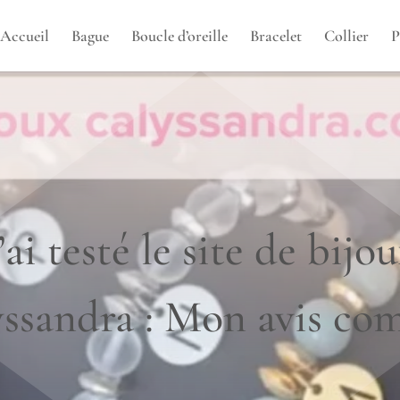
Accueil
Bague
Boucle d’oreille
Bracelet
Collier
P
’ai testé le site de bijo
ssandra : Mon avis co